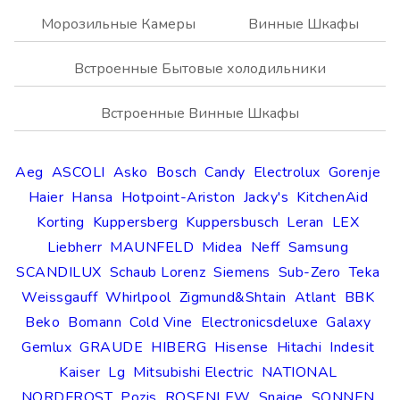
Морозильные Камеры
Винные Шкафы
Встроенные Бытовые холодильники
Встроенные Винные Шкафы
Aeg
ASCOLI
Asko
Bosch
Candy
Electrolux
Gorenje
Haier
Hansa
Hotpoint-Ariston
Jacky's
KitchenAid
Korting
Kuppersberg
Kuppersbusch
Leran
LEX
Liebherr
MAUNFELD
Midea
Neff
Samsung
SCANDILUX
Schaub Lorenz
Siemens
Sub-Zero
Teka
Weissgauff
Whirlpool
Zigmund&Shtain
Atlant
BBK
Beko
Bomann
Cold Vine
Electronicsdeluxe
Galaxy
Gemlux
GRAUDE
HIBERG
Hisense
Hitachi
Indesit
Kaiser
Lg
Mitsubishi Electric
NATIONAL
NORDFROST
Pozis
ROSENLEW
Snaige
SONNEN