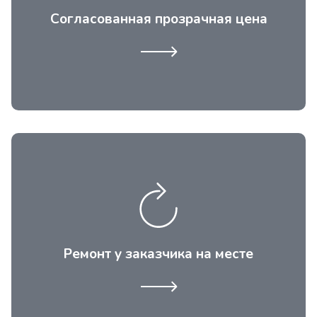
согласованных с клиентом.
Согласованная прозрачная цена
Возможность провести ремонт
холодильных витрин в магазине или в
кафе. Это особенно актуально, если
требуется ремонт кубических
Ремонт у заказчика на месте
холодильных витрин крупного размера.