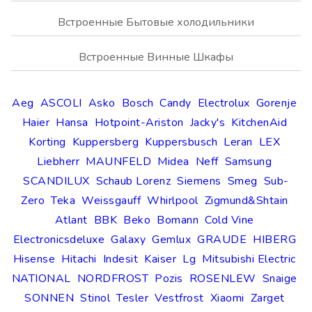
Встроенные Бытовые холодильники
Встроенные Винные Шкафы
Aeg
ASCOLI
Asko
Bosch
Candy
Electrolux
Gorenje
Haier
Hansa
Hotpoint-Ariston
Jacky's
KitchenAid
Korting
Kuppersberg
Kuppersbusch
Leran
LEX
Liebherr
MAUNFELD
Midea
Neff
Samsung
SCANDILUX
Schaub Lorenz
Siemens
Smeg
Sub-
Zero
Teka
Weissgauff
Whirlpool
Zigmund&Shtain
Atlant
BBK
Beko
Bomann
Cold Vine
Electronicsdeluxe
Galaxy
Gemlux
GRAUDE
HIBERG
Hisense
Hitachi
Indesit
Kaiser
Lg
Mitsubishi Electric
NATIONAL
NORDFROST
Pozis
ROSENLEW
Snaige
SONNEN
Stinol
Tesler
Vestfrost
Xiaomi
Zarget